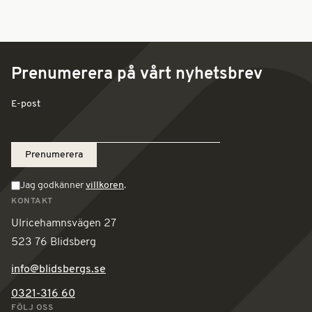
t
e
r
n
Prenumerera på vårt nyhetsbrev
a
t
E-post
i
v
e
:
Jag godkänner
villkoren
.
KONTAKT
Ulricehamnsvägen 27
523 76 Blidsberg
info@blidsbergs.se
0321-316 60
FÖLJ OSS