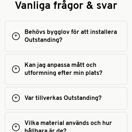
Vanliga frågor & svar
Behövs bygglov för att installera
Outstanding?
Ja, det krävs bygglov. Vi förser dig med plan- och
fasadritningar som du kan bifoga i ansökan.
Kan jag anpassa mått och
utformning efter min plats?
Ja, så länge du håller dig till våra standardmoduler
finns det stor frihet att anpassa lösningen efter
Var tillverkas Outstanding?
platsens förutsättningar. Alla moduler har samma
bredd (240 cm) men finns i fyra olika djup: 120, 180,
All tillverkning sker här i vår fabrik i Blidsberg,
240 och 300 cm.
utanför Ulricehamn.
Vilka material används och hur
hållbara är de?