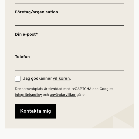
Företag/organisation
Din e-post*
Telefon
Jag godkänner
villkoren
.
Denna webbplats är skyddad med reCAPTCHA och Googles
integritetspolicy
och
användarvillkor
gäller.
A
l