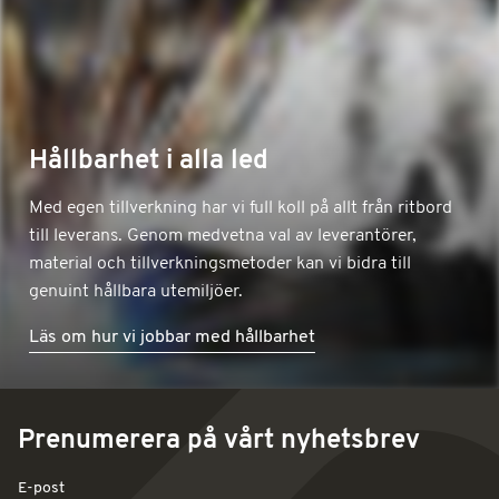
Hållbarhet i alla led
Med egen tillverkning har vi full koll på allt från ritbord
till leverans. Genom medvetna val av leverantörer,
material och tillverkningsmetoder kan vi bidra till
genuint hållbara utemiljöer.
Läs om hur vi jobbar med hållbarhet
Prenumerera på vårt nyhetsbrev
E-post