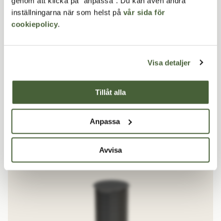
genom att klicka på ”anpassa”. Du kan även ändra
inställningarna när som helst på
vår sida för
cookiepolicy
.
Papperskorg Retur 25 L med
Visa detaljer
lock och betongfundament
Tillåt alla
Lägg till produkt i favoriter
Anpassa
Avvisa