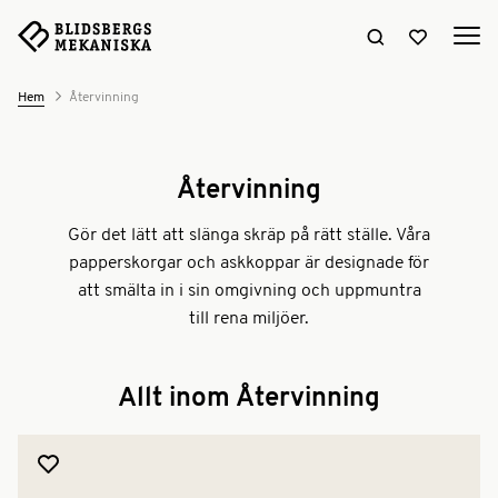
Sök hemsidan
Visa favori
Hem
Återvinning
Återvinning
Gör det lätt att slänga skräp på rätt ställe. Våra
papperskorgar och askkoppar är designade för
att smälta in i sin omgivning och uppmuntra
till rena miljöer.
Allt inom
Återvinning
Lägg till produkt i favoriter