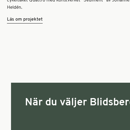
cykeltaket Quattro med konstverket ”Sediment” av Johanne
Heldén.
Läs om projektet
När du väljer Blidsber