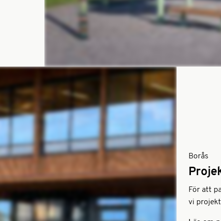
Borås
Proje
För att p
vi projek