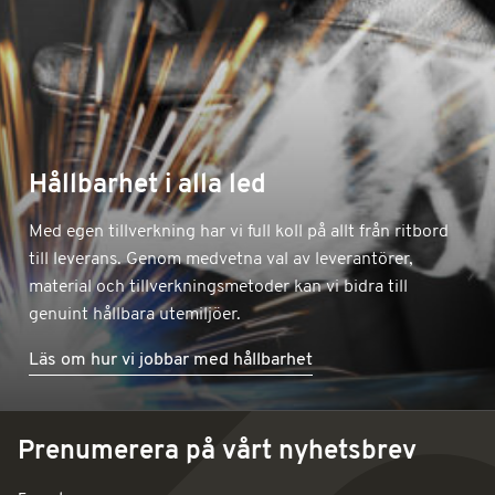
Hållbarhet i alla led
Med egen tillverkning har vi full koll på allt från ritbord
till leverans. Genom medvetna val av leverantörer,
material och tillverkningsmetoder kan vi bidra till
genuint hållbara utemiljöer.
Läs om hur vi jobbar med hållbarhet
Prenumerera på vårt nyhetsbrev