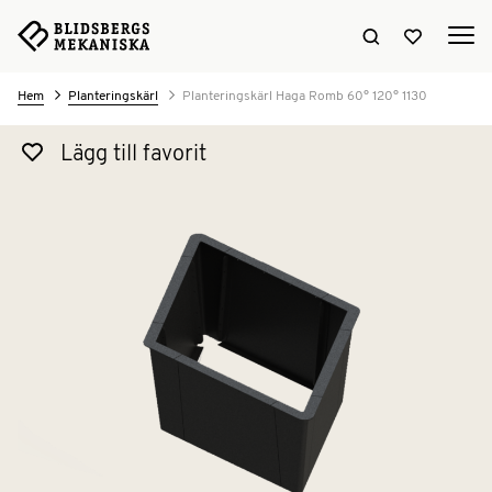
Sök hemsidan
Visa favori
Hem
Planteringskärl
Planteringskärl Haga Romb 60° 120° 1130
Lägg till favorit