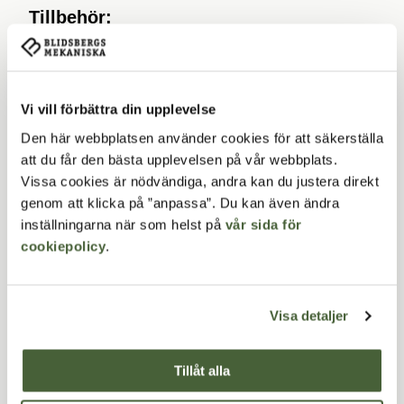
Tillbehör:
Haga portal med LED-belysning
Haga portal för klätterväxt
Vi vill förbättra din upplevelse
Liknande produkter
Den här webbplatsen använder cookies för att säkerställa
att du får den bästa upplevelsen på vår webbplats.
Vissa cookies är nödvändiga, andra kan du justera direkt
Lägg till produkt i favoriter
Lägg 
genom att klicka på ”anpassa”. Du kan även ändra
inställningarna när som helst på
vår sida för
cookiepolicy
.
Visa detaljer
Tillåt alla