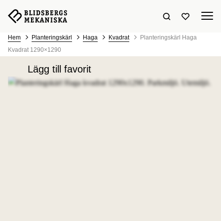
Sök hemsidan
Visa favori
Hem
Planteringskärl
Haga
Kvadrat
Planteringskärl Haga
Kvadrat 1290×1290
Lägg till favorit