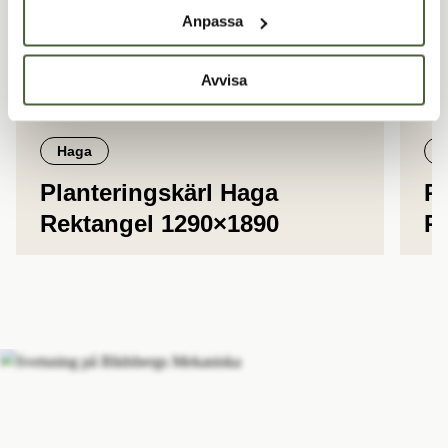
Anpassa
Avvisa
Haga
Planteringskärl Haga
Pl
Rektangel 1290×1890
R