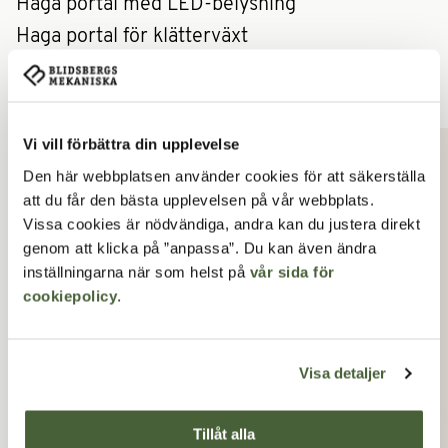
Haga portal med LED-belysning
Haga portal för klätterväxt
Liknande produkter
Vi vill förbättra din upplevelse
Lägg till produkt i favoriter
Lägg 
Den här webbplatsen använder cookies för att säkerställa
att du får den bästa upplevelsen på vår webbplats.
Vissa cookies är nödvändiga, andra kan du justera direkt
genom att klicka på ”anpassa”. Du kan även ändra
inställningarna när som helst på
vår sida för
cookiepolicy
.
Visa detaljer
Tillåt alla