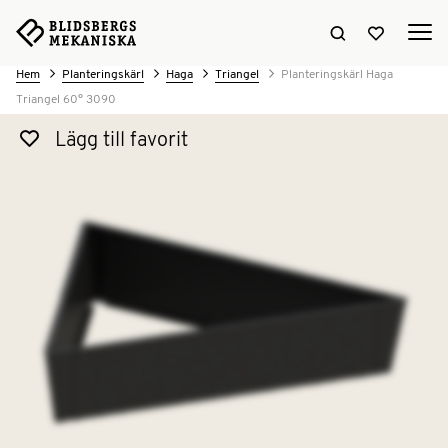
Sök hemsidan
Visa favori
Hem
Planteringskärl
Haga
Triangel
Planteringskärl Haga
Triangel 60° 3090
Lägg till favorit