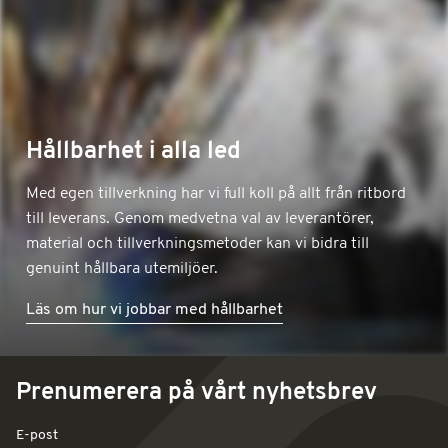
Hållbarhet i alla led
Med egen tillverkning har vi full koll på allt från ritbord
till leverans. Genom medvetna val av leverantörer,
material och tillverkningsmetoder kan vi bidra till
genuint hållbara utemiljöer.
Läs om hur vi jobbar med hållbarhet
Prenumerera på vårt nyhetsbrev
E-post