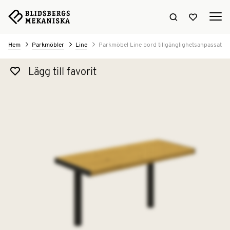
Sök hemsidan
Visa favori
Hem
Parkmöbler
Line
Parkmöbel Line bord tillgänglighetsanpassat
Lägg till favorit