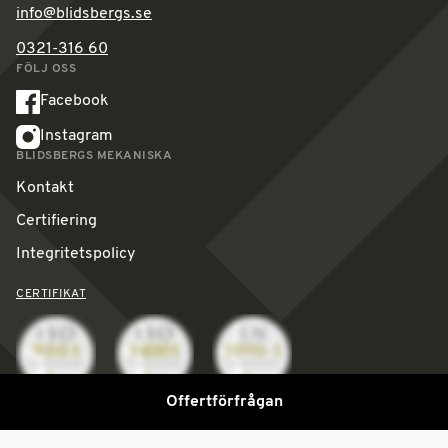
info@blidsbergs.se
0321-316 60
FÖLJ OSS
Facebook
Instagram
BLIDSBERGS MEKANISKA
Kontakt
Certifiering
Integritetspolicy
CERTIFIKAT
Offertförfrågan
© Copyright 2026 Blidsbergs Mekaniska.
All Rights Reserved.