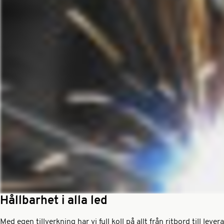
Hållbarhet i alla led
Med egen tillverkning har vi full koll på allt från ritbord till le