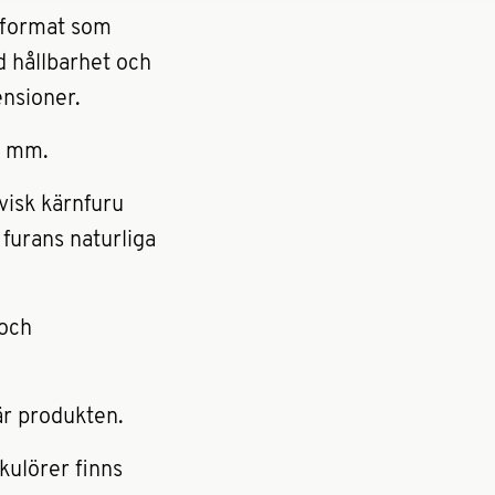
t format som
d hållbarhet och
nsioner.
5 mm.
avisk kärnfuru
 furans naturliga
 och
är produkten.
kulörer finns