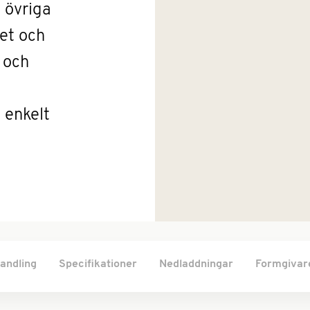
 övriga
het och
 och
 enkelt
andling
Specifikationer
Nedladdningar
Formgivar