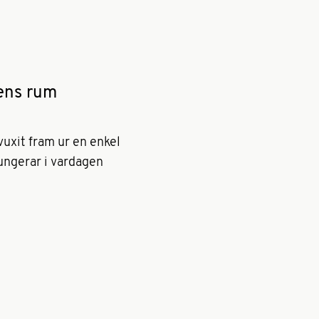
dens rum
uxit fram ur en enkel
fungerar i vardagen