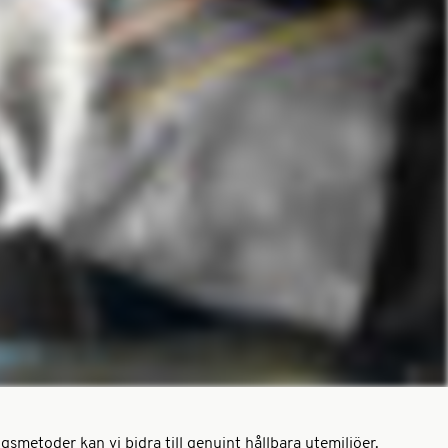
ngsmetoder kan vi bidra till genuint hållbara utemiljöer.