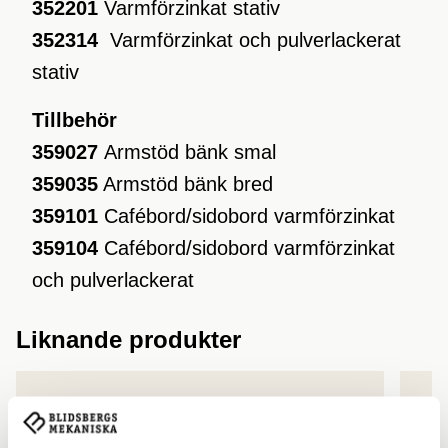
352201
Varmförzinkat stativ
352314
Varmförzinkat och pulverlackerat
stativ
Tillbehör
359027
Armstöd bänk smal
359035
Armstöd bänk bred
359101
Cafébord/sidobord varmförzinkat
359104
Cafébord/sidobord varmförzinkat
och pulverlackerat
Liknande produkter
Lägg till produkt i favoriter
Lägg 