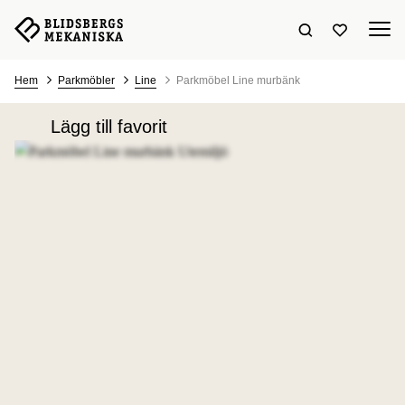
Sök hemsidan
Visa favori
Hem
Parkmöbler
Line
Parkmöbel Line murbänk
Lägg till favorit