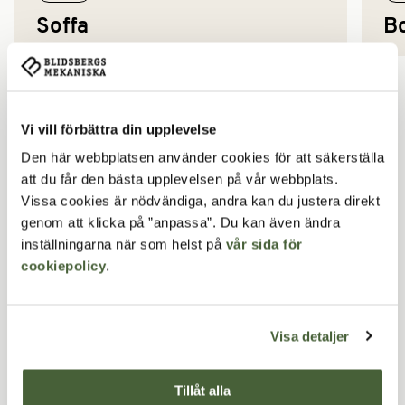
Soffa
B
Vill du veta mer?
Vi vill förbättra din upplevelse
Använd formuläret eller ring eller maila till
Den här webbplatsen använder cookies för att säkerställa
att du får den bästa upplevelsen på vår webbplats.
0321-316 60
Vissa cookies är nödvändiga, andra kan du justera direkt
genom att klicka på ”anpassa”. Du kan även ändra
info@blidsbergs.se
inställningarna när som helst på
vår sida för
cookiepolicy
.
Ditt namn*
Visa detaljer
Företag/organisation
Tillåt alla