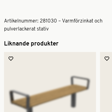
Artikelnummer: 281030 – Varmförzinkat och
pulverlackerat stativ
Liknande produkter
Lägg till produkt i favoriter
Lägg 