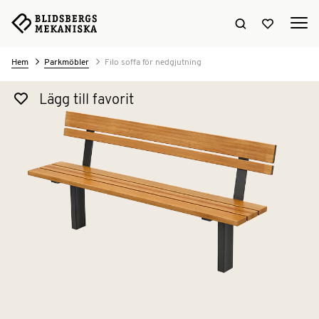
Sök hemsidan
Visa favori
Hem
Parkmöbler
Filo soffa för nedgjutning
Lägg till favorit