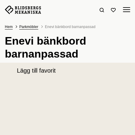
Sök hemsidan
Visa favori
Hem
Parkmöbler
Enevi bänkbord barnanpassad
Enevi bänkbord
barnanpassad
Lägg till favorit