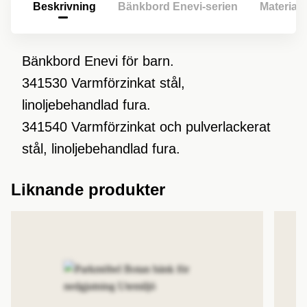
Beskrivning
Bänkbord Enevi-serien
Material
Bänkbord Enevi för barn.
341530 Varmförzinkat stål,
linoljebehandlad fura.
341540 Varmförzinkat och pulverlackerat
stål, linoljebehandlad fura.
Liknande produkter
Lägg till produkt i favoriter
Lägg 