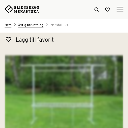
Sök hemsidan
Visa favori
Hem
Övrig utrustning
Piskställ CD
Lägg till favorit