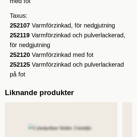
med fot
Taxus:
252107
Varmförzinkad, för nedgjutning
252119
Varmförzinkad och pulverlackerad,
för nedgjutning
252120
Varmförzinkad med fot
252125
Varmförzinkad och pulverlackerad
på fot
Liknande produkter
Lägg till produkt i favoriter
Lägg 