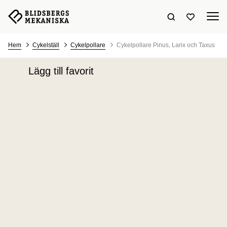
Sök hemsidan
Visa favori
Hem
Cykelställ
Cykelpollare
Cykelpollare Pinus, Larix och Taxus
Lägg till favorit