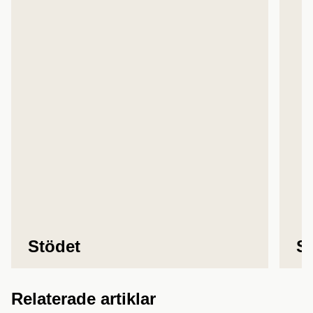
Stödet
S
Relaterade artiklar