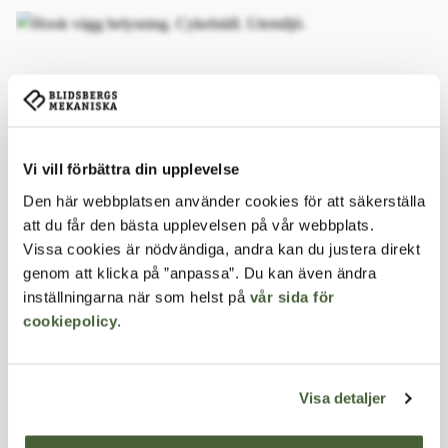
Vi vill förbättra din upplevelse
Den här webbplatsen använder cookies för att säkerställa
att du får den bästa upplevelsen på vår webbplats.
Vissa cookies är nödvändiga, andra kan du justera direkt
Installation och underhåll av
genom att klicka på ”anpassa”. Du kan även ändra
inställningarna när som helst på
vår sida för
offentliga cykelställ
cookiepolicy
.
2026-02-9­
När en kommun eller skola satsar på nya
Visa detaljer
cykelställ är det inte bara valet av modell som
avgör om satsningen blir lyckad.