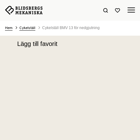
Sök hemsidan
Visa favori
Cykelställ BMV 13 för nedgjutning
Hem
Cykelställ
Lägg till favorit