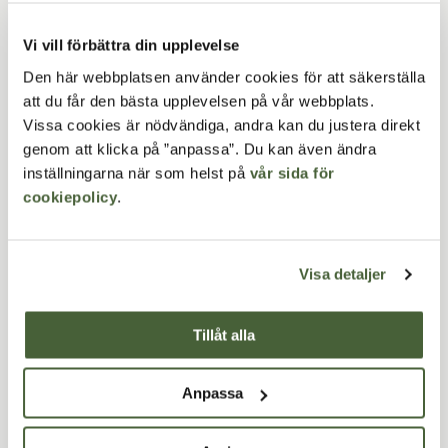
offentliga cykelställ
Vi vill förbättra din upplevelse
2026-02-9­
Den här webbplatsen använder cookies för att säkerställa
När en kommun eller skola satsar på nya
att du får den bästa upplevelsen på vår webbplats.
cykelställ är det inte bara valet av modell som
Vissa cookies är nödvändiga, andra kan du justera direkt
avgör om satsningen blir lyckad.
genom att klicka på ”anpassa”. Du kan även ändra
inställningarna när som helst på
vår sida för
Läs mer
cookiepolicy
.
Visa detaljer
Tillåt alla
Anpassa