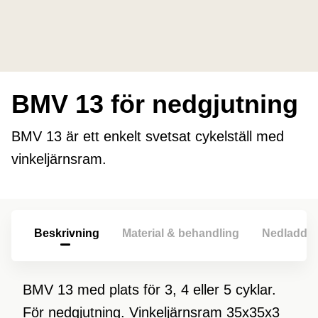
BMV 13 för nedgjutning
BMV 13 är ett enkelt svetsat cykelställ med
vinkeljärnsram.
Beskrivning
Material & behandling
Nedladdni
BMV 13 med plats för 3, 4 eller 5 cyklar.
För nedgjutning. Vinkeljärnsram 35x35x3