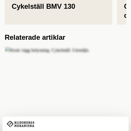
Cykelställ BMV 130
Cy
oc
Relaterade artiklar
Installation och underhåll av