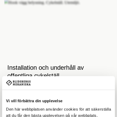
Installation och underhåll av
offentliga cykelställ
2026-02-9­
När en kommun eller skola satsar på nya
cykelställ är det inte bara valet av modell som
Vi vill förbättra din upplevelse
avgör om satsningen blir lyckad.
Den här webbplatsen använder cookies för att säkerställa
att du får den bästa upplevelsen på vår webbplats.