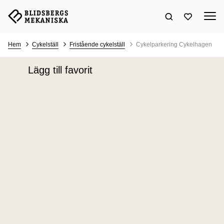
Sök hemsidan
Visa favori
Hem
Cykelställ
Fristående cykelställ
Cykelparkering Cykelhagen
Lägg till favorit