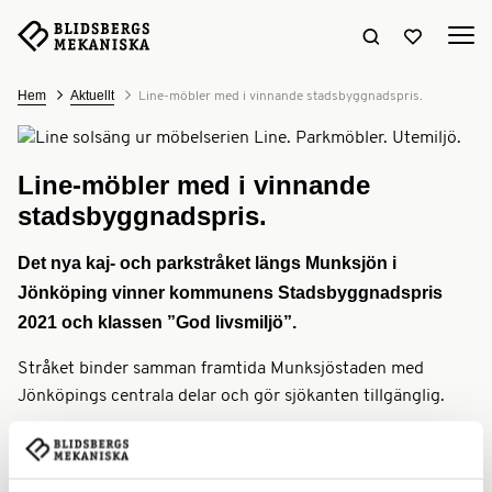
Sök hemsidan
Visa favori
Hem
Aktuellt
Line-möbler med i vinnande stadsbyggnadspris.
Line-möbler med i vinnande
stadsbyggnadspris.
Det nya kaj- och parkstråket längs Munksjön i
Jönköping vinner kommunens Stadsbyggnadspris
2021 och klassen ”God livsmiljö”.
Stråket binder samman framtida Munksjöstaden med
Jönköpings centrala delar och gör sjökanten tillgänglig.
Södra Munksjön
Beställare för Munksjöpromenaden är
utvecklings AB
Jönköpings
och Stadsbyggnadskontoret,