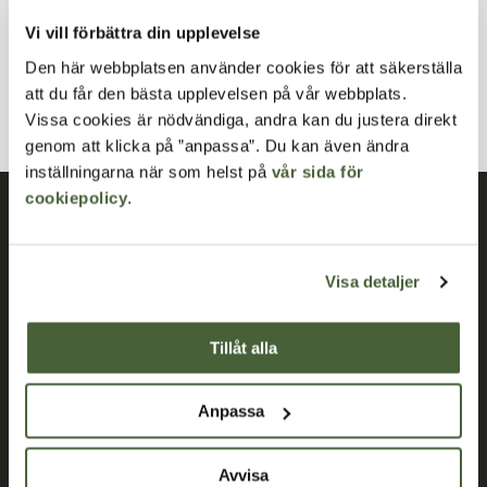
kommun
02 Landskap
Sydväst arkitektur och
.
och
Vi vill förbättra din upplevelse
landskap
har varit ansvariga för olika delar av den sträcka
Den här webbplatsen använder cookies för att säkerställa
som nu tilldelas Stadsbyggnadspriset.
att du får den bästa upplevelsen på vår webbplats.
Vissa cookies är nödvändiga, andra kan du justera direkt
genom att klicka på ”anpassa”. Du kan även ändra
inställningarna när som helst på
vår sida för
cookiepolicy
.
Prenumerera på vårt nyhetsbrev
E-post
Visa detaljer
Tillåt alla
villkoren
Jag godkänner
.
Anpassa
KONTAKT
Ulricehamnsvägen 27
Avvisa
523 76 Blidsberg