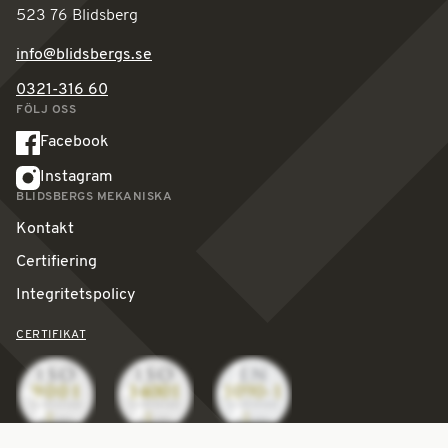
523 76 Blidsberg
info@blidsbergs.se
0321-316 60
FÖLJ OSS
Facebook
Instagram
BLIDSBERGS MEKANISKA
Kontakt
Certifiering
Integritetspolicy
CERTIFIKAT
© Copyright 2026 Blidsbergs Mekaniska.
All Rights Reserved.