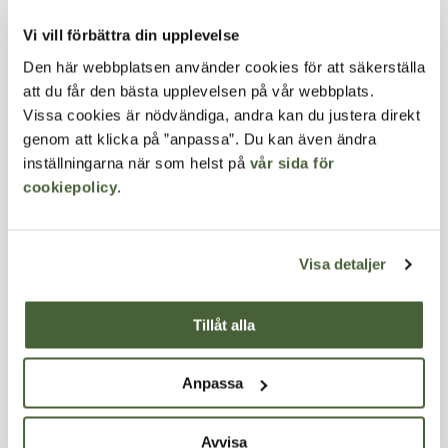
Att pollare kombineras med cykelparkering är ingen ny idé,
men utvecklingen mot mer stadsmässiga och
Vi vill förbättra din upplevelse
genomarbetade lösningar har gjort dem till ett allt viktigare
Den här webbplatsen använder cookies för att säkerställa
verktyg i planeringen av offentliga miljöer.
att du får den bästa upplevelsen på vår webbplats.
Vissa cookies är nödvändiga, andra kan du justera direkt
Under årets mörkare delar kan belysta pollare som Nivo
genom att klicka på ”anpassa”. Du kan även ändra
Light göra det enklare att låsa fast cykeln samtidigt som
inställningarna när som helst på
vår sida för
ljuset ger en tryggare känsla. I vissa projekt kan integrerad
cookiepolicy
.
belysning även ersätta eller komplettera traditionella
ljuspunkter.
Visa detaljer
Genom att samla flera funktioner i pollaren går det att
minska antalet stolpar och armaturer, vilket skapar ett
lugnare och mer sammanhållet uttryck i stadsbilden.
Tillåt alla
Varsamt styrda flöden
Anpassa
Pollare är ofta ett sätt att skapa riktning utan att stänga av.
Med belysning blir den funktionen ännu tydligare. Ett jämnt
Avvisa