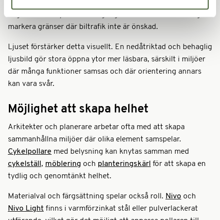
placerat stråk av pollare, till exempel Nivo Light, kan
vägleda både cyklister och gångtrafikanter och samtidigt
markera gränser där biltrafik inte är önskad.
Ljuset förstärker detta visuellt. En nedåtriktad och behaglig
ljusbild gör stora öppna ytor mer läsbara, särskilt i miljöer
där många funktioner samsas och där orientering annars
kan vara svår.
Möjlighet att skapa helhet
Arkitekter och planerare arbetar ofta med att skapa
sammanhållna miljöer där olika element samspelar.
Cykelpollare
med belysning kan knytas samman med
cykelställ
,
möblering
och
planteringskärl
för att skapa en
tydlig och genomtänkt helhet.
Materialval och färgsättning spelar också roll.
Nivo
och
Nivo Light
finns i varmförzinkat stål eller pulverlackerat