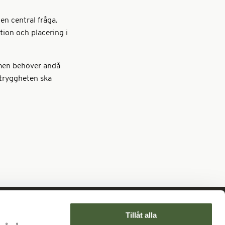
en central fråga.
ation och placering i
, men behöver ändå
t tryggheten ska
Tillåt alla
era på vårt nyhetsbrev