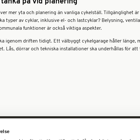
 tänka på vid planering
ver mer yta och planering än vanliga cykelställ. Tillgänglighet är 
ka typer av cyklar, inklusive el- och lastcyklar? Belysning, ventil
 kommunala funktioner är också viktiga aspekter.
nka igenom driften tidigt. Ett välbyggt cykelgarage håller länge
t. Lås, dörrar och tekniska installationer ska underhållas för at
velse
Prenumer