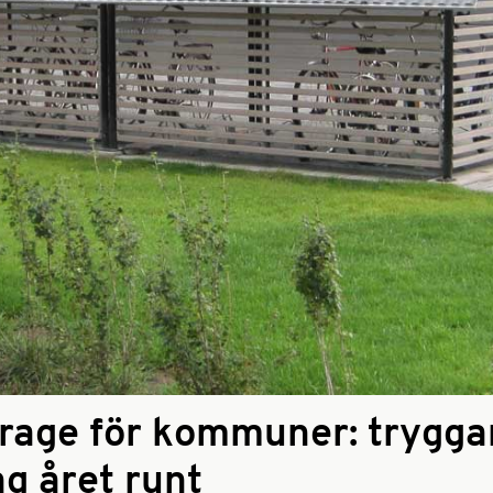
rage för kommuner: trygga
g året runt