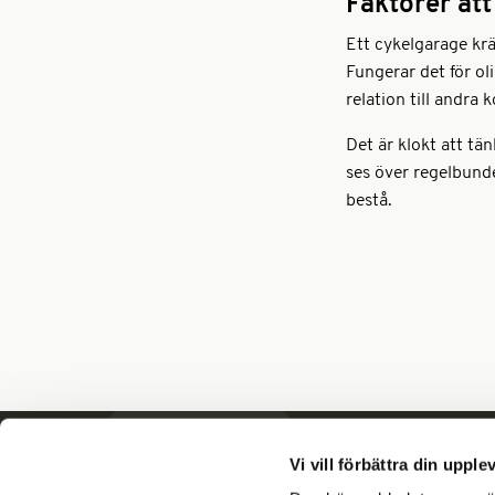
Faktorer att
Ett cykelgarage krä
Fungerar det för oli
relation till andra
Det är klokt att tä
ses över regelbunde
bestå.
Vi vill förbättra din upple
KONTAKT
FÖLJ OSS
BLIDSBERGS MEKANISKA