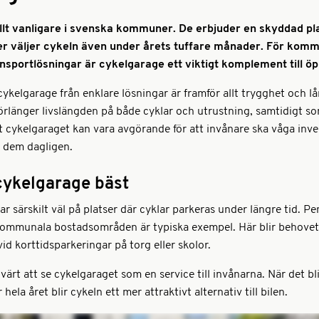
llt vanligare i svenska kommuner. De erbjuder en skyddad pla
 fler väljer cykeln även under årets tuffare månader. För kom
nsportlösningar är cykelgarage ett viktigt komplement till öp
 cykelgarage från enklare lösningar är framför allt trygghet och l
rlänger livslängden på både cyklar och utrustning, samtidigt som
t cykelgaraget kan vara avgörande för att invånare ska våga inve
 dem dagligen.
cykelgarage bäst
r särskilt väl på platser där cyklar parkeras under längre tid. Pe
kommunala bostadsområden är typiska exempel. Här blir behovet
id korttidsparkeringar på torg eller skolor.
ärt att se cykelgaraget som en service till invånarna. När det blir
hela året blir cykeln ett mer attraktivt alternativ till bilen.